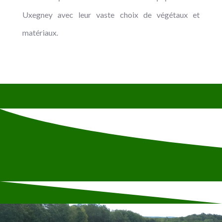
Uxegney avec leur vaste choix de végétaux et
matériaux.