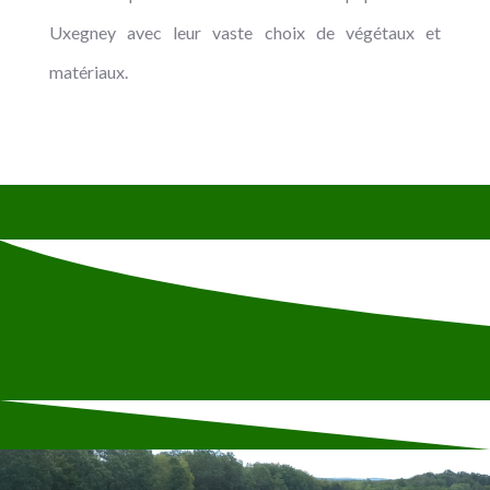
Uxegney avec leur vaste choix de végétaux et
matériaux.