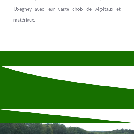
Uxegney avec leur vaste choix de végétaux et
matériaux.