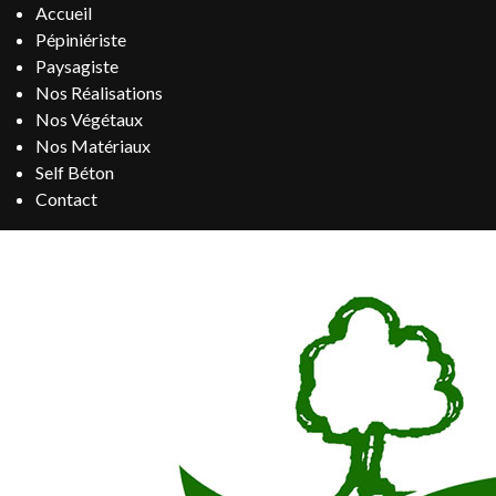
Accueil
Pépiniériste
Paysagiste
Nos Réalisations
Nos Végétaux
Nos Matériaux
Self Béton
Contact