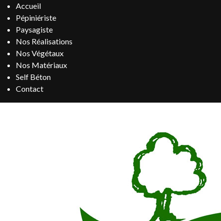
Accueil
Pépiniériste
Paysagiste
Nos Réalisations
Nos Végétaux
Nos Matériaux
Self Béton
Contact