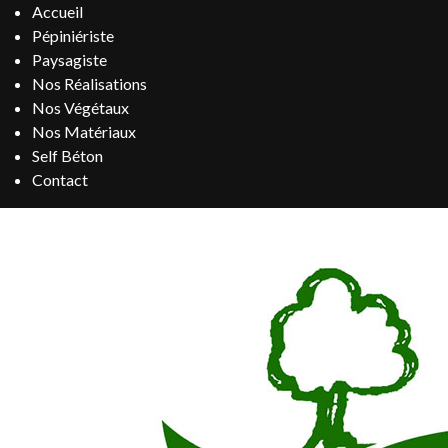
Accueil
Pépiniériste
Paysagiste
Nos Réalisations
Nos Végétaux
Nos Matériaux
Self Béton
Contact