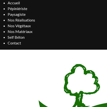
Accueil
Pépiniériste
Paysagiste
Nos Réalisations
Nos Végétaux
Nos Matériaux
Self Béton
Contact