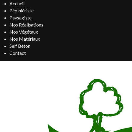
Accueil
Pépiniériste
Paysagiste
Nos Réalisations
Nos Végétaux
Nos Matériaux
Self Béton
Contact