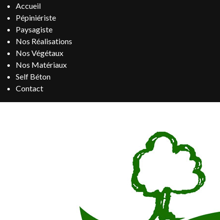
Accueil
Pépiniériste
Paysagiste
Nos Réalisations
Nos Végétaux
Nos Matériaux
Self Béton
Contact