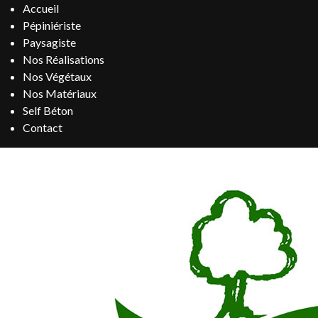
Accueil
Pépiniériste
Paysagiste
Nos Réalisations
Nos Végétaux
Nos Matériaux
Self Béton
Contact