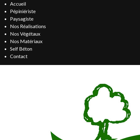
Accueil
Pépiniériste
Paysagiste
Nos Réalisations
Nos Végétaux
Nos Matériaux
Self Béton
Contact