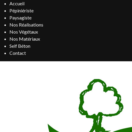
Accueil
Pépiniériste
Paysagiste
Nos Réalisations
Nos Végétaux
Nos Matériaux
Self Béton
Contact