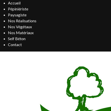
Accueil
Pépiniériste
Paysagiste
Nos Réalisations
Nos Végétaux
Nos Matériaux
Self Béton
Contact