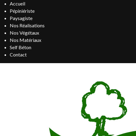
Accueil
Pépiniériste
Paysagiste
Nos Réalisations
Nos Végétaux
Nos Matériaux
Self Béton
Contact