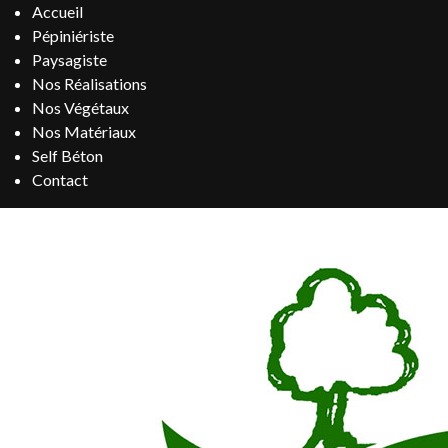
Accueil
Pépiniériste
Paysagiste
Nos Réalisations
Nos Végétaux
Nos Matériaux
Self Béton
Contact