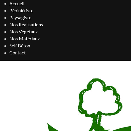
Accueil
Pépiniériste
Paysagiste
Nos Réalisations
Nos Végétaux
Nos Matériaux
Self Béton
Contact