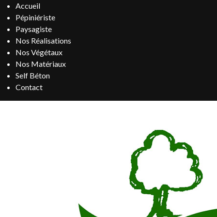
Accueil
Pépiniériste
Paysagiste
Nos Réalisations
Nos Végétaux
Nos Matériaux
Self Béton
Contact