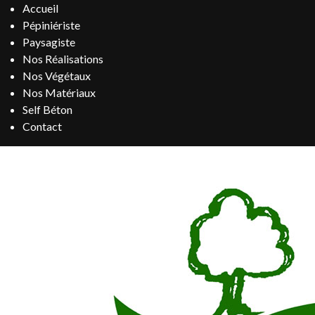
Accueil
Pépiniériste
Paysagiste
Nos Réalisations
Nos Végétaux
Nos Matériaux
Self Béton
Contact