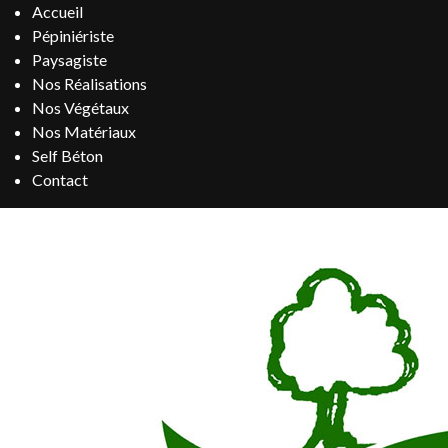
Accueil
Pépiniériste
Paysagiste
Nos Réalisations
Nos Végétaux
Nos Matériaux
Self Béton
Contact