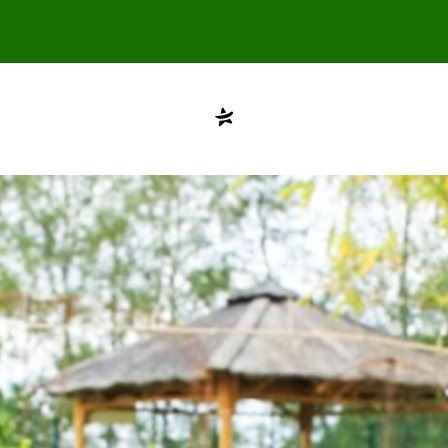
Compte désactivé
testvuzelia