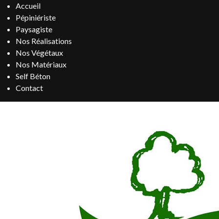
Accueil
Pépiniériste
Paysagiste
Nos Réalisations
Nos Végétaux
Nos Matériaux
Self Béton
Contact