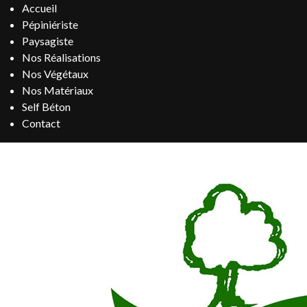
Accueil
Pépiniériste
Paysagiste
Nos Réalisations
Nos Végétaux
Nos Matériaux
Self Béton
Contact