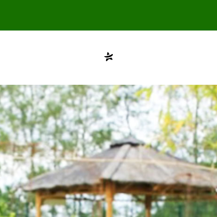
Compte désactivé
testvuzelia