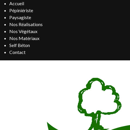
Accueil
Pépiniériste
Paysagiste
Nos Réalisations
Nos Végétaux
Nos Matériaux
Self Béton
Contact