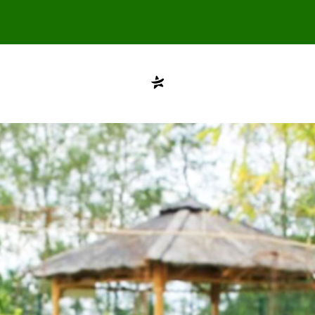
Compte désactivé
testvuzelia